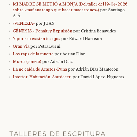
MI MADRE SE METIÓ A MONJA (Del taller del 19-04-2026
sobre «mañana tengo que hacer macarrones»)
por Santiago
A. Á
«VENEZIA»
por JUAN
GÉNESIS.- Penalti y Expulsión
por Cristina Benavides
Y por eso existen tus ojos
por Edward Harrison
Gran Via
por Petra Bueni
Los raps de la muerte
por Adrian Diaz
Muros (soneto)
por Adrián Díaz
La no caída de Acastos-Puna
por Adrián Díaz Mantecón
Interior. Habitación. Atardecer.
por David López-Higueras
TALLERES DE ESCRITURA