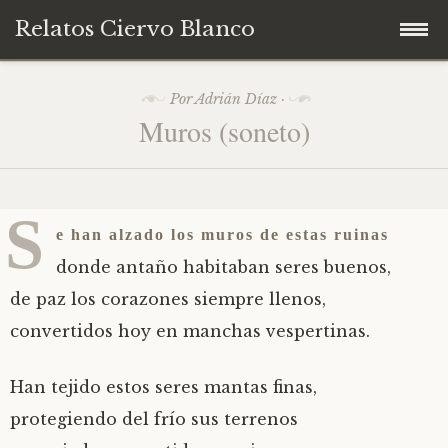
Relatos Ciervo Blanco
Ir
APORTA TU CUENTO de los talleres de
1
Por
Adrián Díaz
·
2
al
escritura Ciervo Blanco
Muros (soneto)
d
contenido
e
j
Contacto
u
n
S
i
Inicio
e han alzado los muros de estas ruinas
o
d
donde antaño habitaban seres buenos,
e
de paz los corazones siempre llenos,
2
0
convertidos hoy en manchas vespertinas.
2
5
Han tejido estos seres mantas finas,
protegiendo del frío sus terrenos